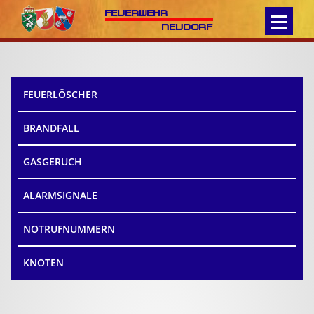
FEUERWEHR
NEUDORF
FEUERWEHR
FEUERLÖSCHER
MANNSCHAFT
BRANDFALL
EINSÄTZE
GASGERUCH
FOTOS
ALARMSIGNALE
INFOS
NOTRUFNUMMERN
DOWNLOADS
KNOTEN